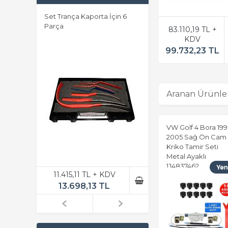
m
Set Trança Kaporta İçin 6
STAND DOLAP 103x51
9mm –
Parça
ALMAN GRUBU 156 G
83.110,19 TL +
105LİK ÇEKMECE
KDV
99.732,23 TL
Aranan Ürünle
VW Golf 4 Bora 199
2005 Sağ Ön Cam
Kriko Tamir Seti
Metal Ayaklı
1J4837462
V
11.415,11 TL + KDV
74.726,58 TL + KD
13.698,13 TL
89.671,90 TL