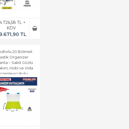
4.726,58 TL +
KDV
9.671,90 TL
osforlu 20 Bölmeli
lastik Organizer
anta – Sabit Gözlü
akım, Hobi ve Vida
üzenleyici Kutu