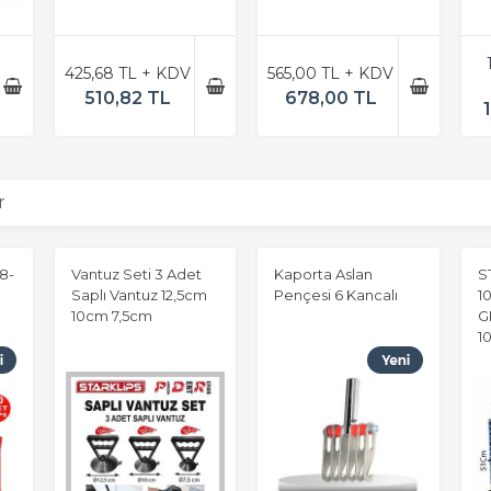
x51
ÖZ
425,68 TL + KDV
565,00 TL + KDV
510,82 TL
678,00 TL
r
8-
Vantuz Seti 3 Adet
Kaporta Aslan
S
Saplı Vantuz 12,5cm
Pençesi 6 Kancalı
1
10cm 7,5cm
G
1
V