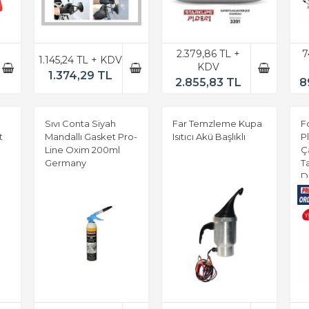
2.379,86 TL +
7
1.145,24 TL + KDV
KDV
1.374,29 TL
2.855,83 TL
8
Sıvı Conta Siyah
Far Temzleme Kupa
F
t
Mandallı Gasket Pro-
Isıtıcı Akü Başlıklı
P
Line Oxim 200ml
Ç
Germany
T
D