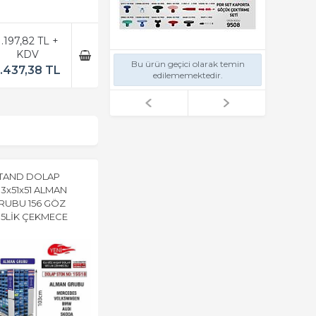
1.197,82 TL +
KDV
Bu ürün geçici olarak temin
1.437,38 TL
edilememektedir.
TAND DOLAP
03x51x51 ALMAN
RUBU 156 GÖZ
05LİK ÇEKMECE