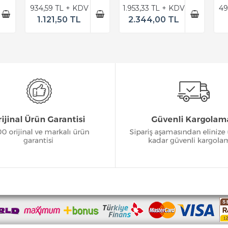
934,59 TL + KDV
1.953,33 TL + KDV
49
1.121,50 TL
2.344,00 TL