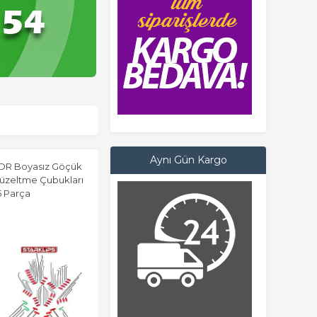
Aynı Gün Kargo
DR Boyasız Göçük
üzeltme Çubukları
5 Parça