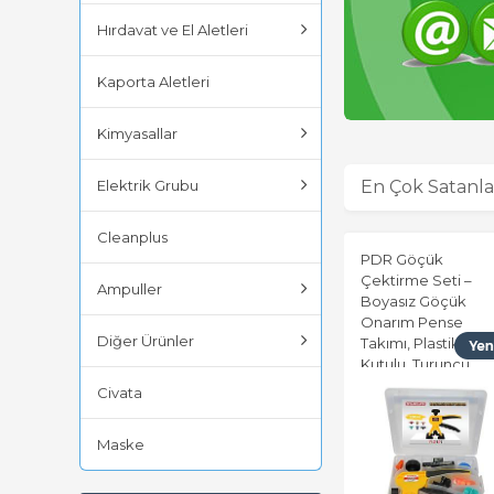
Hırdavat ve El Aletleri
Kaporta Aletleri
Kimyasallar
Elektrik Grubu
En Çok Satanla
Cleanplus
PDR Göçük
Çektirme Seti –
Ampuller
Boyasız Göçük
Onarım Pense
Diğer Ürünler
Takımı, Plastik
Kutulu, Turuncu
Renk
Civata
Maske