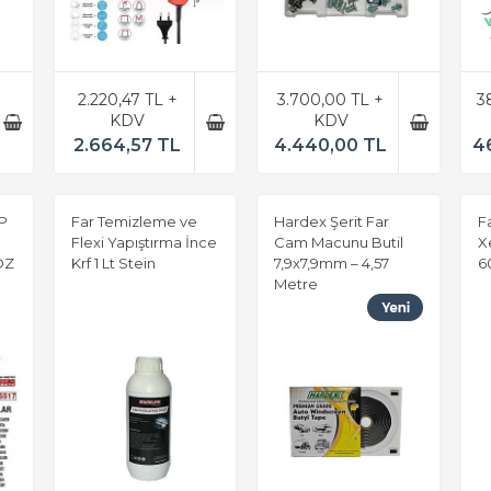
2.220,47 TL +
3.700,00 TL +
3
KDV
KDV
2.664,57 TL
4.440,00 TL
4
P
Far Temizleme ve
Hardex Şerit Far
F
Flexi Yapıştırma İnce
Cam Macunu Butil
X
ÖZ
Krf 1 Lt Stein
7,9x7,9mm – 4,57
6
Metre