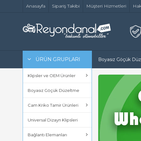
Anasayfa
Sipariş Takibi
Müşteri Hizmetleri
Hak
ÜRÜN GRUPLARI
Boyasız Göçük Dü
Klipsler ve OEM Ürünler
Boyasız Göçük Düzeltme
Cam Kriko Tamir Ürünleri
Universal Dizayn Klipsleri
Bağlantı Elemanları