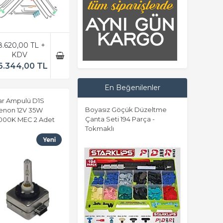
8.620,00 TL +
KDV
6.344,00 TL
En Beğenilenler
ar Ampulü D1S
Boyasız Göçük Düzeltme
enon 12V 35W
Çanta Seti 194 Parça -
000K MEC 2 Adet
Tokmaklı