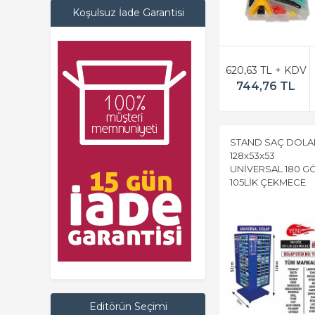
Koşulsuz İade Garantisi
620,63 TL + KDV
744,76 TL
STAND SAÇ DOLA
128x53x53
UNİVERSAL 180 G
105LİK ÇEKMECE
Editörün Seçimi