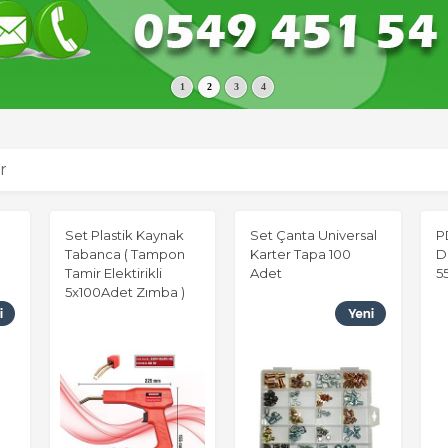
1
2
3
4
r
Set Plastik Kaynak
Set Çanta Universal
P
Tabanca ( Tampon
Karter Tapa 100
D
Tamir Elektirikli
Adet
5
5x100Adet Zımba )