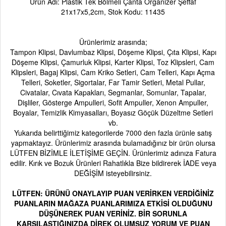
Ürün Adı: Plastik Tek Bölmeli Çanta Organizer Şeffaf
21x17x5,2cm, Stok Kodu: 11435
Ürünlerimiz arasında;
Tampon Klipsi, Davlumbaz Klipsi, Döşeme Klipsi, Çıta Klipsi, Kapı
Döşeme Klipsi, Çamurluk Klipsi, Karter Klipsi, Toz Klipsleri, Cam
Klipsleri, Bagaj Klipsi, Cam Kriko Setleri, Cam Telleri, Kapı Açma
Telleri, Soketler, Sigortalar, Far Tamir Setleri, Metal Pullar,
Civatalar, Cıvata Kapakları, Segmanlar, Somunlar, Tapalar,
Dişliler, Gösterge Ampulleri, Sofit Ampuller, Xenon Ampuller,
Boyalar, Temizlik Kimyasalları, Boyasız Göçük Düzeltme Setleri
vb.
Yukarıda belirttiğimiz kategorilerde 7000 den fazla ürünle satış
yapmaktayız. Ürünlerimiz arasında bulamadığınız bir ürün olursa
LÜTFEN BİZİMLE İLETİŞİME GEÇİN. Ürünlerimiz adınıza Fatura
edilir. Kırık ve Bozuk Ürünleri Rahatlıkla Bize bildirerek İADE veya
DEĞİŞİM isteyebilirsiniz.
LÜTFEN:
ÜRÜNÜ ONAYLAYIP PUAN VERİRKEN VERDİĞİNİZ
PUANLARIN MAĞAZA PUANLARIMIZA ETKİSİ OLDUĞUNU
DÜŞÜNEREK PUAN VERİNİZ. BİR SORUNLA
KARŞILAŞTIĞINIZDA DİREK OLUMSUZ YORUM VE PUAN