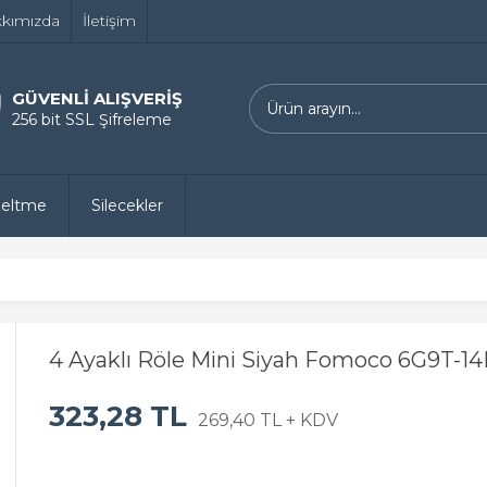
kımızda
İletişim
GÜVENLİ ALIŞVERİŞ
256 bit SSL Şifreleme
zeltme
Silecekler
4 Ayaklı Röle Mini Siyah Fomoco 6G9T-14
323,28 TL
269,40 TL + KDV