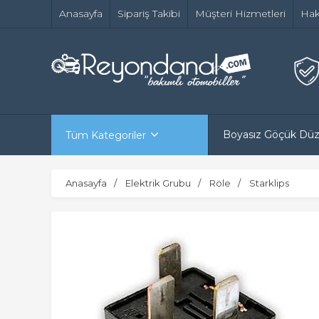
Anasayfa
Sipariş Takibi
Müşteri Hizmetleri
Hak
Boyasız Göçük Dü
Tüm Kategoriler
Anasayfa
Elektrik Grubu
Röle
Starklips