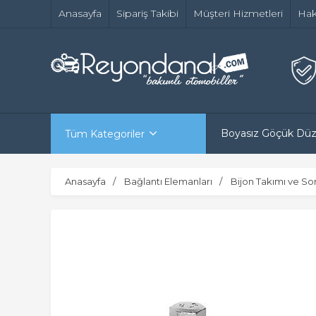
Anasayfa
Sipariş Takibi
Müşteri Hizmetleri
Hak
Boyasız Göçük Dü
Tüm Kategoriler
Anasayfa
Bağlantı Elemanları
Bijon Takımı ve S