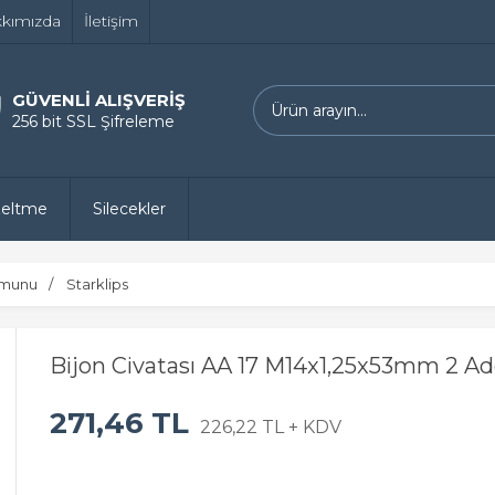
kımızda
İletişim
GÜVENLİ ALIŞVERİŞ
256 bit SSL Şifreleme
zeltme
Silecekler
omunu
Starklips
Bijon Civatası AA 17 M14x1,25x53mm 2 Ad
271,46 TL
226,22 TL + KDV