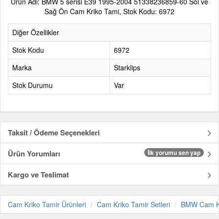
Ürün Adı: BMW 5 serisi E39 1995-2004 51338236859-60 Sol ve
Sağ Ön Cam Kriko Tami, Stok Kodu: 6972
Diğer Özellikler
Stok Kodu
6972
Marka
Starklips
Stok Durumu
Var
Taksit / Ödeme Seçenekleri
Ürün Yorumları
İlk yorumu sen yap
Kargo ve Teslimat
Cam Kriko Tamir Ürünleri
Cam Kriko Tamir Setleri
BMW Cam Kri