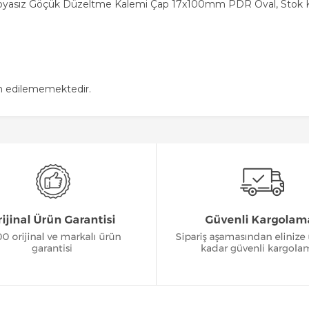
Boyasız Göçük Düzeltme Kalemi Çap 17x100mm PDR Oval, Stok K
in edilememektedir.