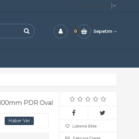
Select Language
▼
Sepetim
0
7x100mm PDR Oval
Listene Ekle
Satıcıya Danış