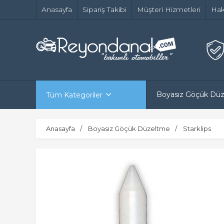
Anasayfa
Sipariş Takibi
Müşteri Hizmetleri
Hak
Boyasız Göçük Dü
Tüm Kategoriler
Anasayfa
Boyasız Göçük Düzeltme
Starklips