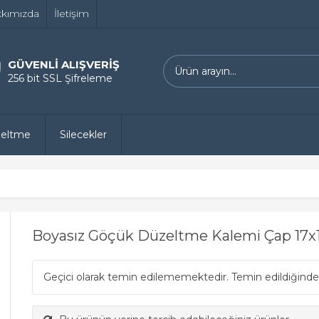
kımızda
İletişim
GÜVENLİ ALIŞVERİŞ
256 bit SSL Şifreleme
zeltme
Silecekler
Boyasız Göçük Düzeltme Kalemi Çap 1
Geçici olarak temin edilememektedir. Temin edildiğinde