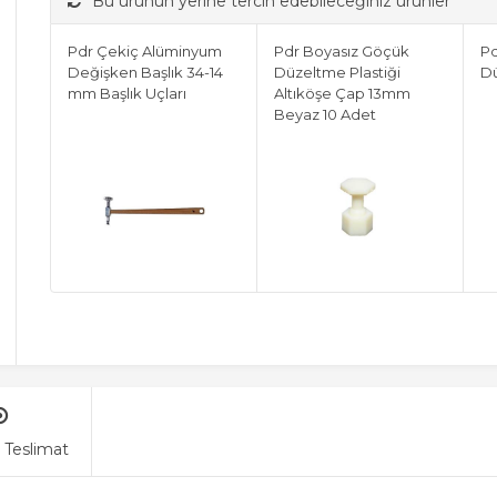
Bu ürünün yerine tercih edebileceğiniz ürünler
Pdr Çekiç Alüminyum
Pdr Boyasız Göçük
Pd
Değişken Başlık 34-14
Düzeltme Plastiği
D
mm Başlık Uçları
Altıköşe Çap 13mm
Beyaz 10 Adet
 Teslimat