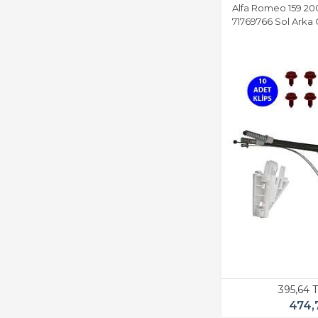
Alfa Romeo 159 200
71769766 Sol Arka 
395,64 
474,