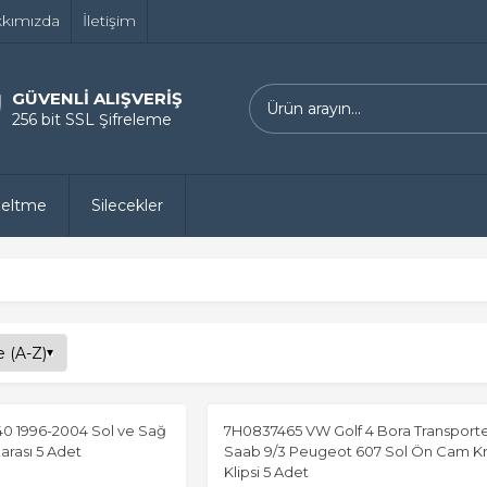
kımızda
İletişim
GÜVENLİ ALIŞVERİŞ
256 bit SSL Şifreleme
zeltme
Silecekler
0 1996-2004 Sol ve Sağ
7H0837465 VW Golf 4 Bora Transporte
rası 5 Adet
Saab 9/3 Peugeot 607 Sol Ön Cam Kr
Klipsi 5 Adet