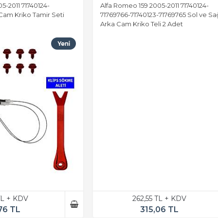
5-2011 71740124-
Alfa Romeo 159 2005-2011 71740124-
Cam Kriko Tamir Seti
71769766-71740123-71769765 Sol ve Sa
Arka Cam Kriko Teli 2 Adet
TL + KDV
262,55 TL + KDV
76 TL
315,06 TL