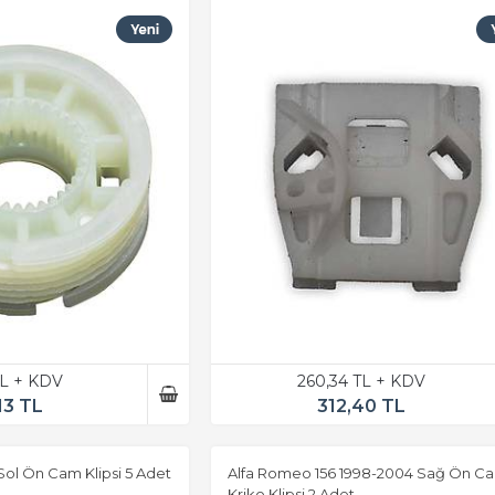
TL + KDV
260,34 TL + KDV
13 TL
312,40 TL
 Sol Ön Cam Klipsi 5 Adet
Alfa Romeo 156 1998-2004 Sağ Ön C
Kriko Klipsi 2 Adet