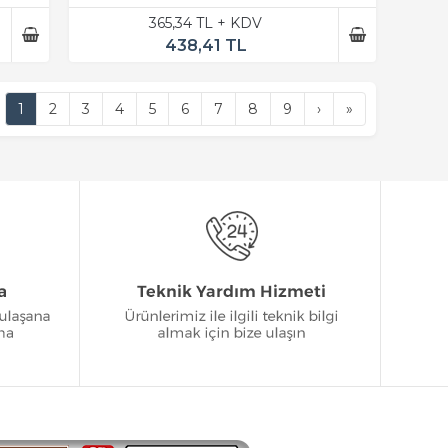
365,34 TL + KDV
438,41 TL
1
2
3
4
5
6
7
8
9
›
»