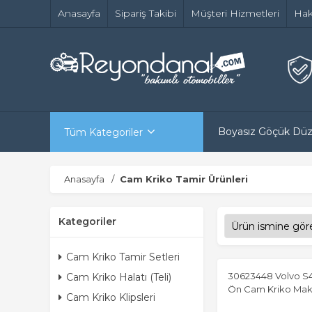
Anasayfa
Sipariş Takibi
Müşteri Hizmetleri
Hak
Boyasız Göçük Dü
Tüm Kategoriler
Anasayfa
Cam Kriko Tamir Ürünleri
Kategoriler
Cam Kriko Tamir Setleri
30623448 Volvo S4
Cam Kriko Halatı (Teli)
Ön Cam Kriko Maka
Cam Kriko Klipsleri