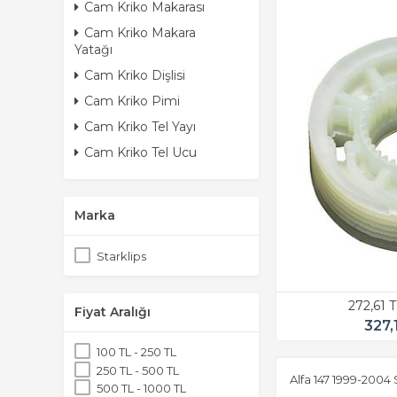
Cam Kriko Makarası
Cam Kriko Makara
Yatağı
Cam Kriko Dişlisi
Cam Kriko Pimi
Cam Kriko Tel Yayı
Cam Kriko Tel Ucu
Marka
Starklips
272,61 
Fiyat Aralığı
327,
100 TL - 250 TL
250 TL - 500 TL
Alfa 147 1999-2004
500 TL - 1000 TL