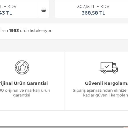
TL + KDV
307,15 TL + KDV
43 TL
368,58 TL
oplam
1953
ürün listeleniyor.