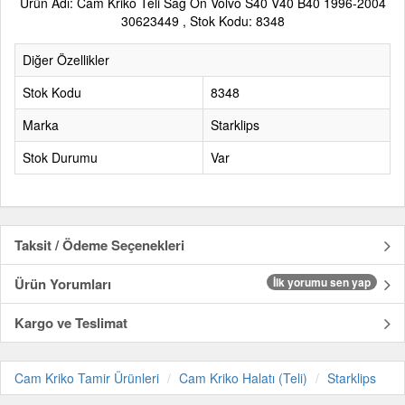
Ürün Adı: Cam Kriko Teli Sağ Ön Volvo S40 V40 B40 1996-2004
30623449 , Stok Kodu: 8348
Diğer Özellikler
Stok Kodu
8348
Marka
Starklips
Stok Durumu
Var
Taksit / Ödeme Seçenekleri
Ürün Yorumları
İlk yorumu sen yap
Kargo ve Teslimat
Cam Kriko Tamir Ürünleri
Cam Kriko Halatı (Teli)
Starklips