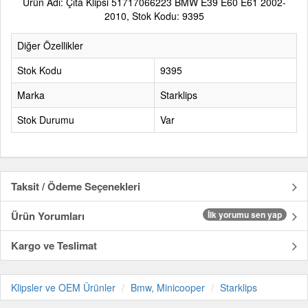
Ürün Adı: Çıta Klipsi 51717066223 BMW E39 E60 E61 2002-
2010, Stok Kodu: 9395
Diğer Özellikler
Stok Kodu
9395
Marka
Starklips
Stok Durumu
Var
Taksit / Ödeme Seçenekleri
Ürün Yorumları
İlk yorumu sen yap
Kargo ve Teslimat
Klipsler ve OEM Ürünler
Bmw, Minicooper
Starklips