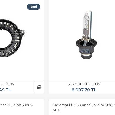
TL + KDV
6.673,08 TL + KDV
49 TL
8.007,70 TL
enon 12V 35W 6000K
Far Ampulü D1S Xenon 12V 35W 800
MEC