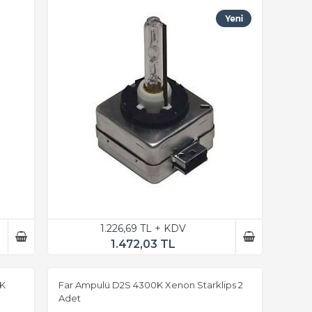
1.226,69 TL + KDV
1.472,03 TL
0K
Far Ampulü D2S 4300K Xenon Starklips 2
Adet