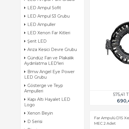
LED Ampul Sofit
LED Ampul 53 Grubu
LED Ampuller
LED Xenon Far Kitleri
Şerit LED
Arıza Kesici Devre Grubu
Gündüz Farı ve Plakalık
Aydınlatma LED'leri
Bmw Angel Eye Power
LED Grubu
Gösterge ve Teyp
Ampulleri
575,41 
Kapı Altı Hayalet LED
690,
Logo
Xenon Beyin
Far Ampulü D1S X
D Serisi
MEC 2 Adet