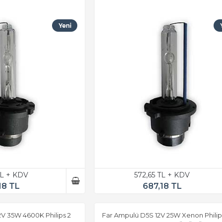
TL + KDV
572,65 TL + KDV
18 TL
687,18 TL
V 35W 4600K Philips 2
Far Ampulü D5S 12V 25W Xenon Philip