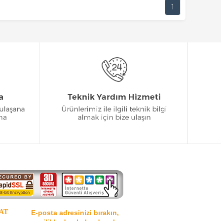
1
AT
E-posta adresinizi bırakın,