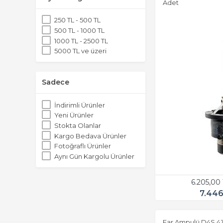
Adet
250 TL - 500 TL
500 TL - 1000 TL
1000 TL - 2500 TL
5000 TL ve üzeri
Sadece
İndirimli Ürünler
Yeni Ürünler
Stokta Olanlar
Kargo Bedava Ürünler
Fotoğraflı Ürünler
Aynı Gün Kargolu Ürünler
6.205,00
7.446
Far Ampulü D4S 4