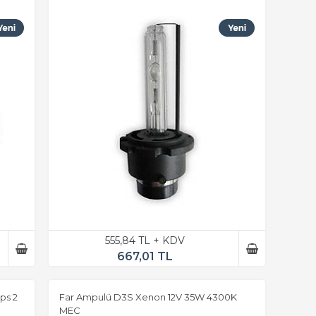
555,84 TL + KDV
667,01 TL
ps 2
Far Ampulü D3S Xenon 12V 35W 4300K
MEC