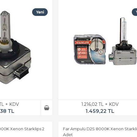
 TL + KDV
1.216,02 TL + KDV
,38 TL
1.459,22 TL
00K Xenon Starklips 2
Far Ampulü D2S 8000K Xenon Starkli
Adet