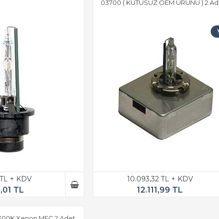
03700 ( KUTUSUZ OEM ÜRÜNÜ ) 2 Ad
 TL + KDV
10.093,32 TL + KDV
,01 TL
12.111,99 TL
300K Xenon MEC 2 Adet