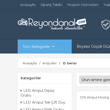
Anasayfa
Sipariş Takibi
Müşteri Hizmetleri
Hak
Boyasız Göçük Dü
Tüm Kategoriler
Anasayfa
Ampuller
D Serisi
Kategoriler
LED Ampul Dipsiz
Grubu
D1S Ampul Montaj P
LED Ampul Tek-Çift Duy
LED Ampul Park Grubu