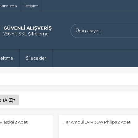
kımızda
İletişim
GÜVENLİ ALIŞVERİŞ
256 bit SSL Şifreleme
zeltme
Silecekler
lastiği 2 Adet
Far Ampul D4R 35W Philips 2 Adet