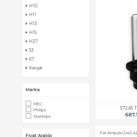
H10
H11
H13
H15
H27
53
67
Karışık
Marka
MEC
572,65 
Philips
687,
Starklips
Far Ampulü D4S 42
Fiyat Aralığı