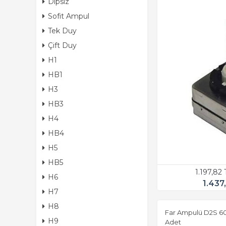
Dipsiz
Sofit Ampul
Tek Duy
Çift Duy
H1
HB1
H3
HB3
H4
HB4
H5
HB5
1.197,82
H6
1.437
H7
H8
Far Ampulü D2S 60
H9
Adet