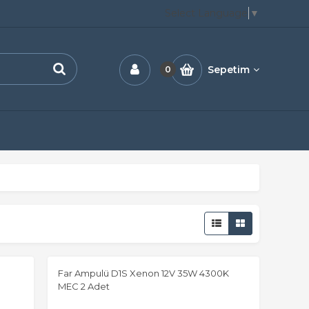
Select Language
▼
Sepetim
0
Far Ampulü D1S Xenon 12V 35W 4300K
MEC 2 Adet