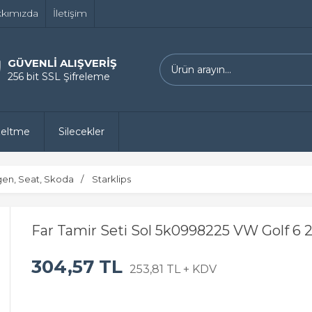
kımızda
İletişim
GÜVENLİ ALIŞVERİŞ
256 bit SSL Şifreleme
zeltme
Silecekler
gen, Seat, Skoda
Starklips
Far Tamir Seti Sol 5k0998225 VW Golf 6 
304,57 TL
253,81 TL + KDV