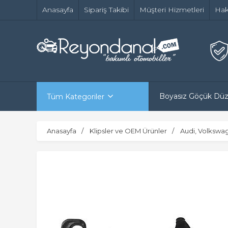
Anasayfa
Sipariş Takibi
Müşteri Hizmetleri
Hak
Boyasız Göçük Dü
Tüm Kategoriler
Anasayfa
Klipsler ve OEM Ürünler
Audi, Volkswa