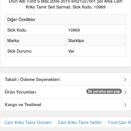
Ürün Adı: Ford S Max 2006-2015 6m21u27001 Sol Arka Cam
Kriko Tamir Seti Sarmalı, Stok Kodu: 10969
Diğer Özellikler
Stok Kodu
10969
Marka
Starklips
Stok Durumu
Var
Taksit / Ödeme Seçenekleri
Ürün Yorumları
İlk yorumu sen yap
Kargo ve Teslimat
Cam Kriko Tamir Ürünleri
Cam Kriko Tamir Setleri
Ford Cam Kr