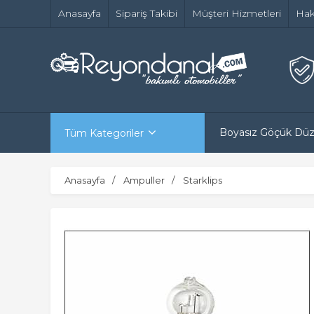
Anasayfa
Sipariş Takibi
Müşteri Hizmetleri
Hak
Boyasız Göçük Dü
Tüm Kategoriler
Anasayfa
Ampuller
Starklips