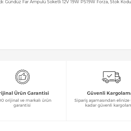
dı: Gündüz Far Ampulü Soketli 12V 19W PS19W Forza, Stok Kodu