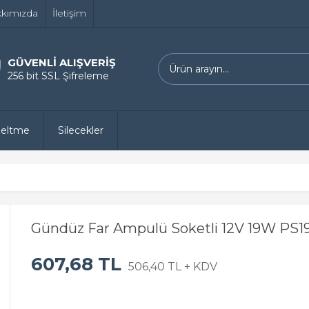
kımızda
İletişim
GÜVENLİ ALIŞVERİŞ
256 bit SSL Şifreleme
zeltme
Silecekler
Gündüz Far Ampulü Soketli 12V 19W PS1
607,68 TL
506,40 TL + KDV