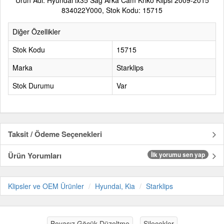
Ürün Adı: Hyundai ix35 Sağ Arka Cam Kriko Klipsi 2009-2015
834022Y000, Stok Kodu: 15715
Diğer Özellikler
Stok Kodu
15715
Marka
Starklips
Stok Durumu
Var
Taksit / Ödeme Seçenekleri
Ürün Yorumları
İlk yorumu sen yap
Klipsler ve OEM Ürünler
Hyundai, Kia
Starklips
Boyasız Göçük Düzeltme
Silecekler