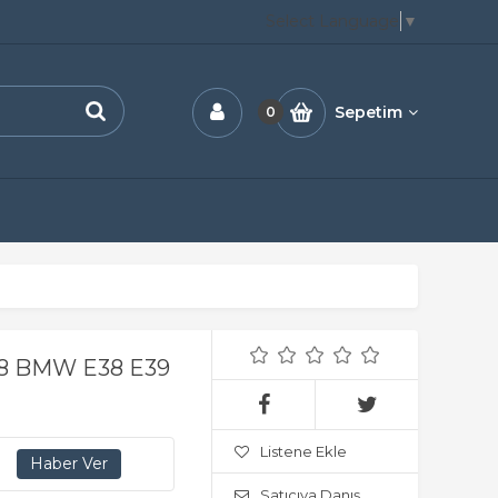
Select Language
▼
Sepetim
0
448 BMW E38 E39
Listene Ekle
Satıcıya Danış