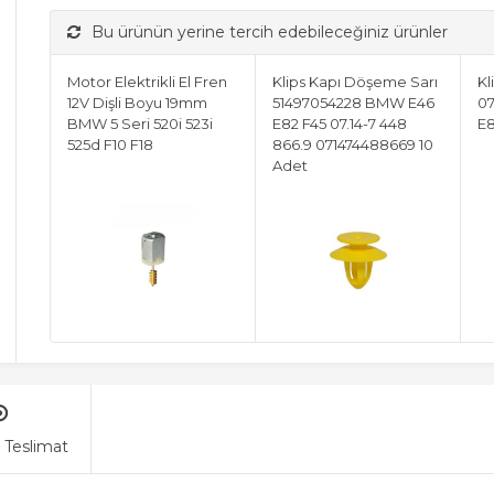
Bu ürünün yerine tercih edebileceğiniz ürünler
Motor Elektrikli El Fren
Klips Kapı Döşeme Sarı
Kl
12V Dişli Boyu 19mm
51497054228 BMW E46
07
BMW 5 Seri 520i 523i
E82 F45 07.14-7 448
E8
525d F10 F18
866.9 071474488669 10
Adet
 Teslimat