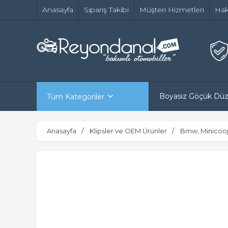
Anasayfa
Sipariş Takibi
Müşteri Hizmetleri
Hak
Boyasız Göçük Dü
Tüm Kategoriler
Anasayfa
Klipsler ve OEM Ürünler
Bmw, Minicoo