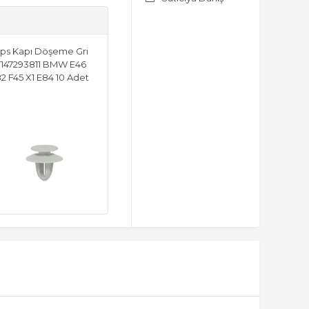
ips Kapı Döşeme Gri
147293811 BMW E46
2 F45 X1 E84 10 Adet