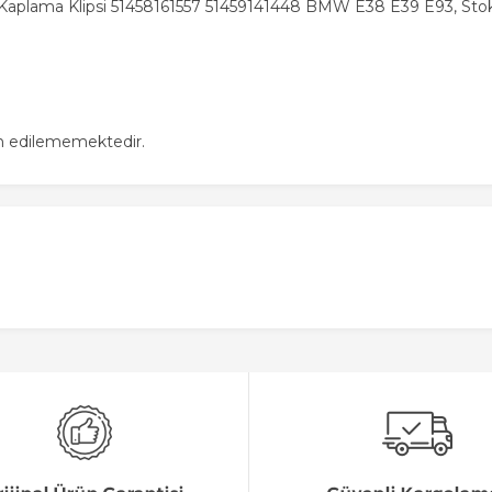
ç Kaplama Klipsi 51458161557 51459141448 BMW E38 E39 E93, Sto
in edilememektedir.