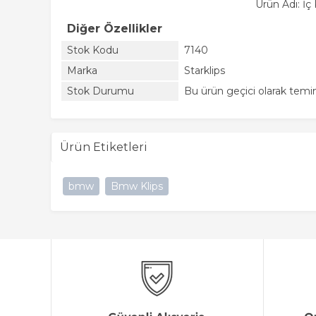
Ürün Adı: İ
Diğer Özellikler
Stok Kodu
7140
Marka
Starklips
Stok Durumu
Bu ürün geçici olarak tem
Ürün Etiketleri
bmw
Bmw Klips