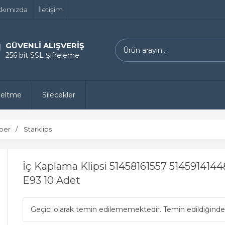
kımızda
İletişim
GÜVENLİ ALIŞVERİŞ
256 bit SSL Şifreleme
zeltme
Silecekler
per
Starklips
İç Kaplama Klipsi 51458161557 51459141
E93 10 Adet
Geçici olarak temin edilememektedir. Temin edildiğinde