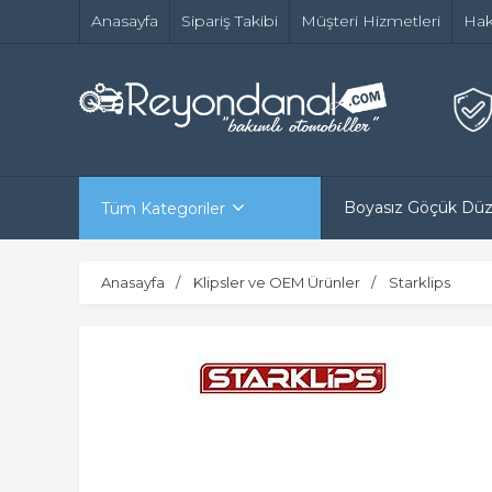
Anasayfa
Sipariş Takibi
Müşteri Hizmetleri
Hak
Boyasız Göçük Dü
Tüm Kategoriler
Anasayfa
Klipsler ve OEM Ürünler
Starklips