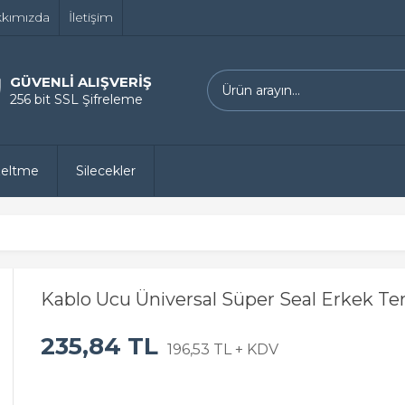
kımızda
İletişim
GÜVENLİ ALIŞVERİŞ
256 bit SSL Şifreleme
zeltme
Silecekler
Kablo Ucu Üniversal Süper Seal Erkek Te
235,84 TL
196,53 TL + KDV