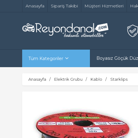
Anasayfa
Sipariş Takibi
Müşteri Hizmetleri
Hak
Boyasız Göçük Dü
Tüm Kategoriler
Anasayfa
Elektrik Grubu
Kablo
Starklips