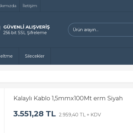
kımızda
İletişim
GÜVENLİ ALIŞVERİŞ
256 bit SSL Şifreleme
zeltme
Silecekler
Kalaylı Kablo 1,5mmx100Mt erm Siyah
3.551,28 TL
2.959,40 TL + KDV