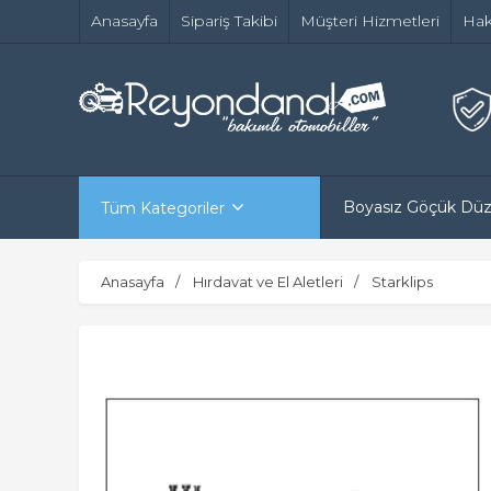
Anasayfa
Sipariş Takibi
Müşteri Hizmetleri
Hak
Boyasız Göçük Dü
Tüm Kategoriler
Anasayfa
Hırdavat ve El Aletleri
Starklips