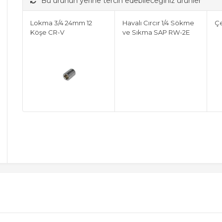
Bu ürünün yerine tercih edebileceğiniz ürünler
Lokma 3/4 24mm 12
Havalı Cırcır 1/4 Sökme
Çe
Köşe CR-V
ve Sıkma SAP RW-2E