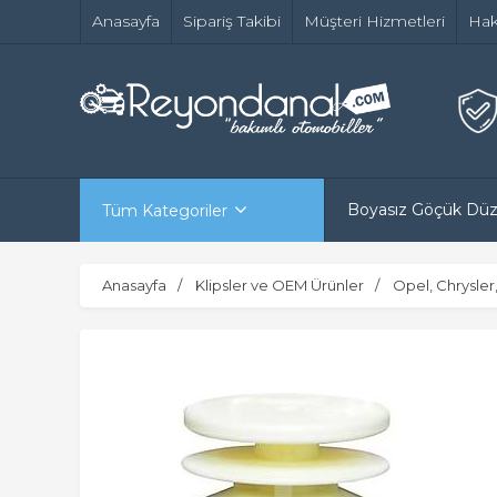
Anasayfa
Sipariş Takibi
Müşteri Hizmetleri
Hak
Boyasız Göçük Dü
Tüm Kategoriler
Anasayfa
Klipsler ve OEM Ürünler
Opel, Chrysler