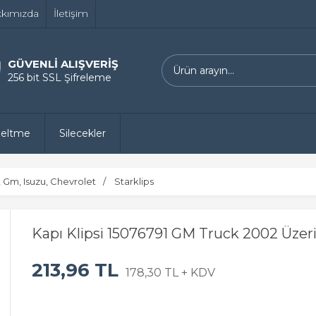
kımızda
İletişim
GÜVENLİ ALIŞVERİŞ
256 bit SSL Şifreleme
zeltme
Silecekler
, Gm, Isuzu, Chevrolet
Starklips
Kapı Klipsi 15076791 GM Truck 2002 Üzeri
213,96 TL
178,30 TL + KDV