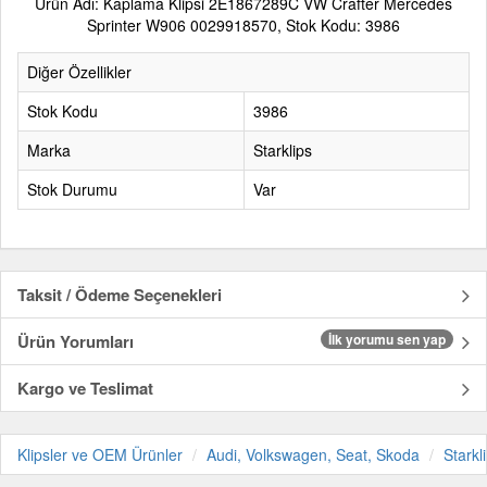
Ürün Adı: Kaplama Klipsi 2E1867289C VW Crafter Mercedes
Sprinter W906 0029918570, Stok Kodu: 3986
Diğer Özellikler
Stok Kodu
3986
Marka
Starklips
Stok Durumu
Var
Taksit / Ödeme Seçenekleri
Ürün Yorumları
İlk yorumu sen yap
Kargo ve Teslimat
Klipsler ve OEM Ürünler
Audi, Volkswagen, Seat, Skoda
Starkl