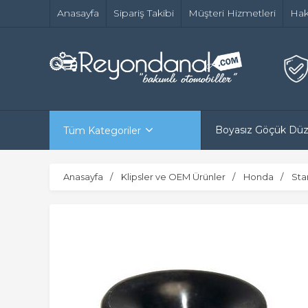
Anasayfa
Sipariş Takibi
Müşteri Hizmetleri
Hak
Boyasız Göçük Dü
Tüm Kategoriler
Anasayfa
Klipsler ve OEM Ürünler
Honda
Sta