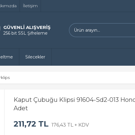
kımızda
İletişim
GÜVENLİ ALIŞVERİŞ
256 bit SSL Şifreleme
zeltme
Silecekler
rklips
Kaput Çubuğu Klipsi 91604-Sd2-013 Honda
Adet
211,72 TL
176,43 TL + KDV