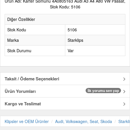
Ürün Adı: Karter Somunu 4A0805163 Audi A3 A4 A80 VW Passat,
Stok Kodu: 5106
Diğer Özellikler
Stok Kodu
5106
Marka
Starklips
Stok Durumu
Var
Taksit / Ödeme Seçenekleri
Ürün Yorumları
İlk yorumu sen yap
Kargo ve Teslimat
Klipsler ve OEM Ürünler
Audi, Volkswagen, Seat, Skoda
Starkl