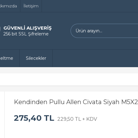
kımızda
İletişim
GÜVENLİ ALIŞVERİŞ
256 bit SSL Şifreleme
zeltme
Silecekler
Kendinden Pullu Allen Civata Siyah M5X
275,40 TL
229,50 TL + KDV