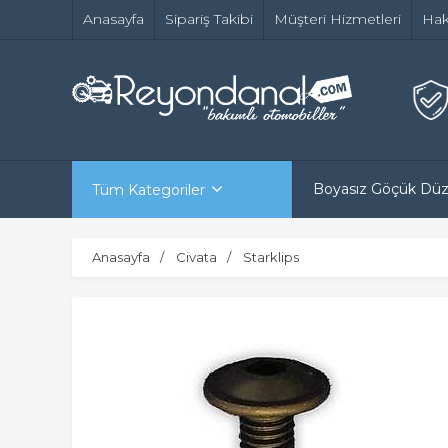
Anasayfa
Sipariş Takibi
Müşteri Hizmetleri
Hak
Boyasız Göçük Dü
Tüm Kategoriler
Anasayfa
Civata
Starklips