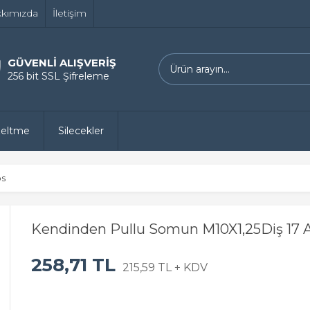
kımızda
İletişim
GÜVENLİ ALIŞVERİŞ
256 bit SSL Şifreleme
zeltme
Silecekler
ps
Kendinden Pullu Somun M10X1,25Diş 17 
258,71 TL
215,59 TL + KDV