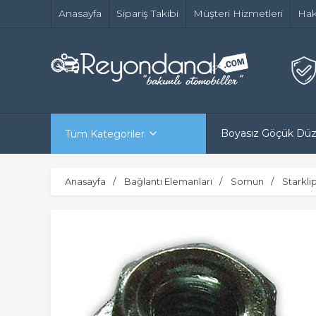
Anasayfa
Sipariş Takibi
Müşteri Hizmetleri
Hak
Boyasız Göçük Dü
Tüm Kategoriler
Anasayfa
Bağlantı Elemanları
Somun
Starkli