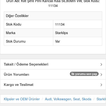
Ürün Adı: Kilit Şifre Pimi Kancalı Kısa 56,80Mm VW, Stok Kodu:
11134
Diğer Özellikler
Stok Kodu
11134
Marka
Starklips
Stok Durumu
Var
Taksit / Ödeme Seçenekleri
Ürün Yorumları
İlk yorumu sen yap
Kargo ve Teslimat
Klipsler ve OEM Ürünler
Audi, Volkswagen, Seat, Skoda
Starkl