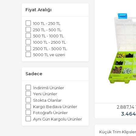
Fiyat Aralığı
100 TL - 250 TL
250 TL - 500 TL
500 TL - 1000 TL
1000 TL - 2500 TL
2500 TL - 5000 TL
5000 TL ve üzeri
Sadece
İndirimli Ürünler
Yeni Ürünler
Stokta Olanlar
Kargo Bedava Ürünler
2.887,14
Fotoğraflı Ürünler
3.464
Aynı Gün Kargolu Ürünler
Küçük Trim Klipsle