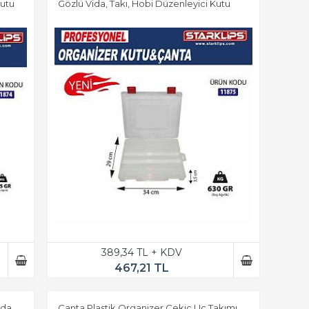
Kutu
Gözlü Vida, Takı, Hobi Düzenleyici Kutu
389,34 TL + KDV
467,21 TL
ida,
Çanta Plastik Organizer Çekiç Uç Takımı