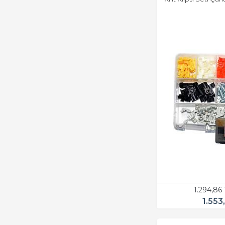
1.294,86
1.553