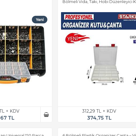
Bölmeli Vida, Takı, Hobi Düzenleyici 
 TL + KDV
312,29 TL + KDV
,67 TL
374,75 TL
ntası Universal 120 Parça
6 Bölmeli Plastik Organizer Çanta – V