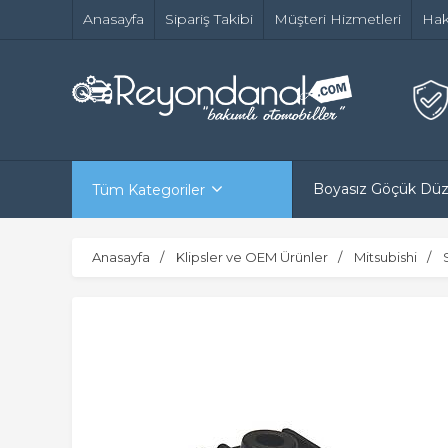
Anasayfa
Sipariş Takibi
Müşteri Hizmetleri
Hak
Boyasız Göçük Dü
Tüm Kategoriler
Anasayfa
Klipsler ve OEM Ürünler
Mitsubishi