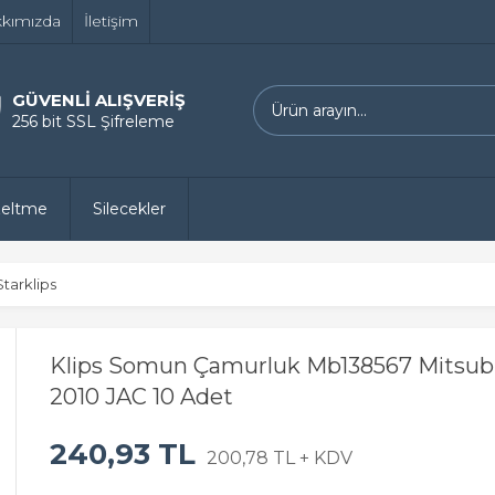
kımızda
İletişim
GÜVENLİ ALIŞVERİŞ
256 bit SSL Şifreleme
zeltme
Silecekler
Starklips
Klips Somun Çamurluk Mb138567 Mitsubi
2010 JAC 10 Adet
240,93 TL
200,78 TL + KDV