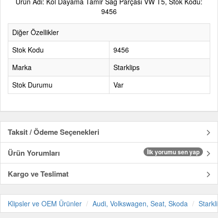
Ürün Adı: Kol Dayama Tamir Sağ Parçası VW T5, Stok Kodu:
9456
Diğer Özellikler
Stok Kodu
9456
Marka
Starklips
Stok Durumu
Var
Taksit / Ödeme Seçenekleri
Ürün Yorumları
İlk yorumu sen yap
Kargo ve Teslimat
Klipsler ve OEM Ürünler
Audi, Volkswagen, Seat, Skoda
Starkl