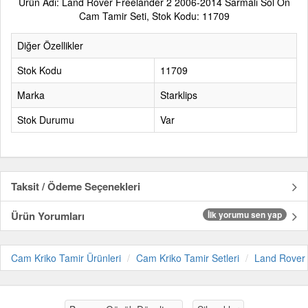
Ürün Adı: Land Rover Freelander 2 2006-2014 Sarmalı Sol Ön
Cam Tamir Seti, Stok Kodu: 11709
Diğer Özellikler
Stok Kodu
11709
Marka
Starklips
Stok Durumu
Var
Taksit / Ödeme Seçenekleri
Ürün Yorumları
İlk yorumu sen yap
Cam Kriko Tamir Ürünleri
Cam Kriko Tamir Setleri
Land Rover 