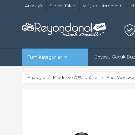
Anasayfa
Sipariş Takibi
Müşteri Hizmetleri
Hak
Boyasız Göçük Dü
Tüm Kategoriler
Anasayfa
Klipsler ve OEM Ürünler
Audi, Volkswa