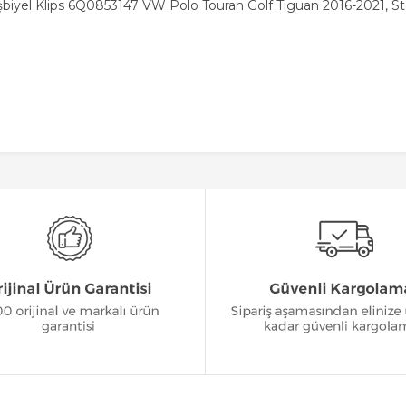
şbiyel Klips 6Q0853147 VW Polo Touran Golf Tiguan 2016-2021, S