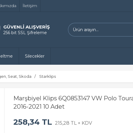
kımızda
İletişim
GÜVENLİ ALIŞVERİŞ
256 bit SSL Şifreleme
zeltme
Silecekler
gen, Seat, Skoda
Starklips
Marşbiyel Klips 6Q0853147 VW Polo Tour
2016-2021 10 Adet
258,34 TL
215,28 TL + KDV