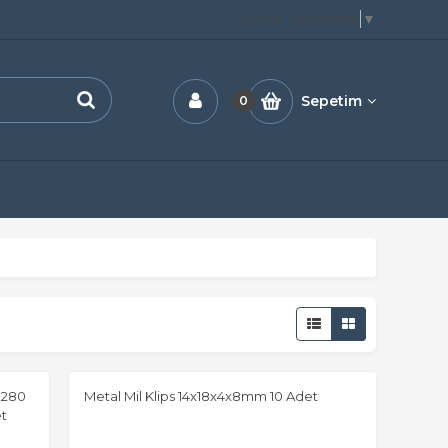
Select Language
▼
Sepetim
0
1280
Metal Mil Klips 14x18x4x8mm 10 Adet
t