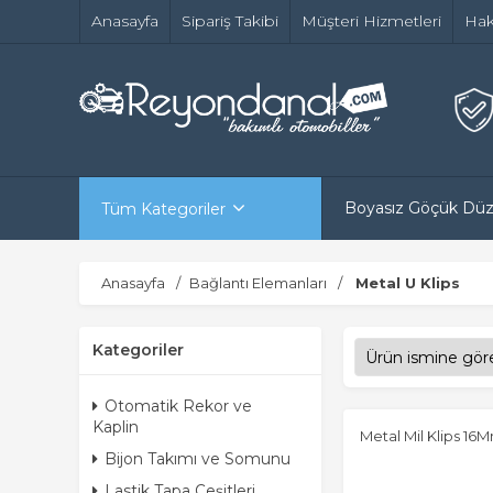
Anasayfa
Sipariş Takibi
Müşteri Hizmetleri
Hak
Boyasız Göçük Dü
Tüm Kategoriler
Anasayfa
Bağlantı Elemanları
Metal U Klips
Kategoriler
Otomatik Rekor ve
Kaplin
Metal Mil Klips 16
Bijon Takımı ve Somunu
Lastik Tapa Çeşitleri