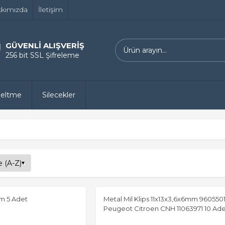
kımızda
İletişim
GÜVENLİ ALIŞVERİŞ
256 bit SSL Şifreleme
zeltme
Silecekler
Mm 5 Adet
Metal Mil Klips 11x13x3,6x6mm 960550
Peugeot Citroen CNH 11063971 10 Ade