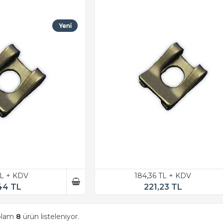
TL + KDV
184,36 TL + KDV
44 TL
221,23 TL
oplam
8
ürün listeleniyor.