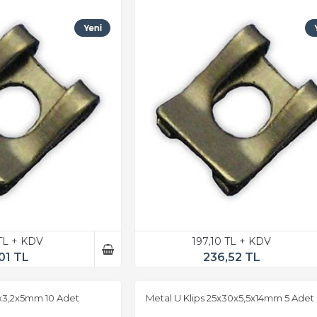
TL + KDV
197,10 TL + KDV
01 TL
236,52 TL
11x3,2x5mm 10 Adet
Metal U Klips 25x30x5,5x14mm 5 Adet