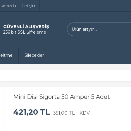
kımızda
İletişim
GÜVENLİ ALIŞVERİŞ
256 bit SSL Şifreleme
zeltme
Silecekler
Mini Dişi Sigorta 50 Amper 5 Adet
421,20 TL
351,00 TL + KDV