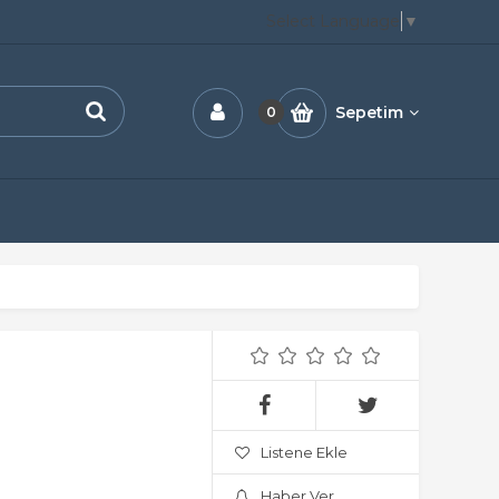
Select Language
▼
Sepetim
0
Listene Ekle
Haber Ver