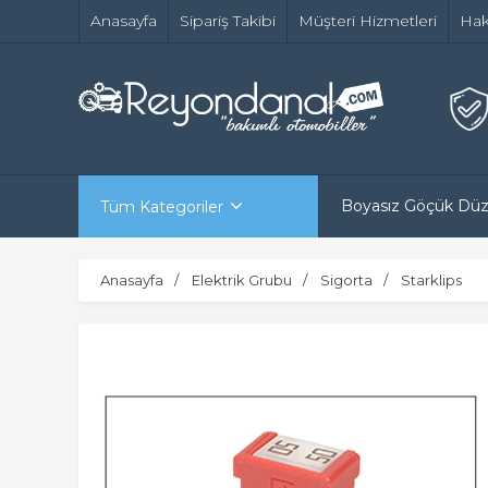
Anasayfa
Sipariş Takibi
Müşteri Hizmetleri
Hak
Boyasız Göçük Dü
Tüm Kategoriler
Anasayfa
Elektrik Grubu
Sigorta
Starklips