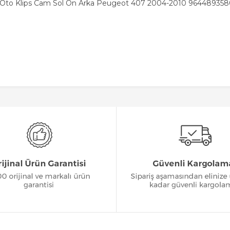
f Oto Klips Cam Sol Ön Arka Peugeot 407 2004-2010 9644893580