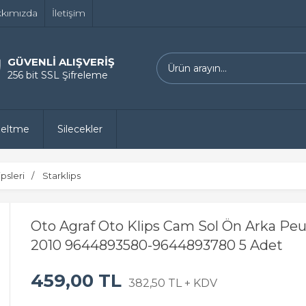
kımızda
İletişim
GÜVENLİ ALIŞVERİŞ
256 bit SSL Şifreleme
zeltme
Silecekler
psleri
Starklips
Oto Agraf Oto Klips Cam Sol Ön Arka Pe
2010 9644893580-9644893780 5 Adet
459,00 TL
382,50 TL + KDV