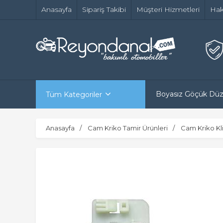
Anasayfa
Sipariş Takibi
Müşteri Hizmetleri
Hak
Boyasız Göçük Dü
Tüm Kategoriler
Anasayfa
Cam Kriko Tamir Ürünleri
Cam Kriko Kli