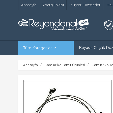
Anasayfa
Sipariş Takibi
Müşteri Hizmetleri
Hak
Boyasız Göçük Dü
Tüm Kategoriler
Anasayfa
Cam Kriko Tamir Ürünleri
Cam Kriko Ta