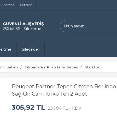
kımızda
İletişim
GÜVENLİ ALIŞVERİŞ
256 bit SSL Şifreleme
zeltme
Silecekler
mir Setleri
Citroen Cam Kriko Tamir Setleri
Starklips
Peugeot Partner Tepee Citroen Berlingo 
Sağ Ön Cam Kriko Teli 2 Adet
305,92 TL
254,94 TL + KDV