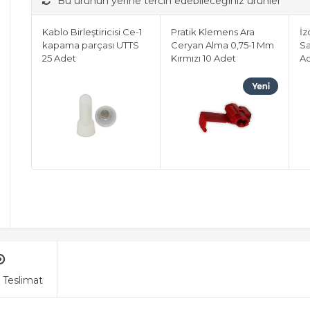
Bu ürünün yerine tercih edebileceğiniz ürünler
Kablo Birleştiricisi Ce-1
Pratik Klemens Ara
İz
kapama parçası UTTS
Ceryan Alma 0,75-1 Mm
Sa
25 Adet
Kırmızı 10 Adet
A
 Teslimat