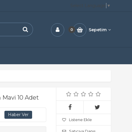
Select Language
▼
Sepetim
0
 Mavi 10 Adet
Listene Ekle
Satıcıya Danış