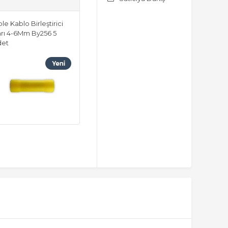
ole Kablo Birleştirici
rı 4-6Mm By256 5
det