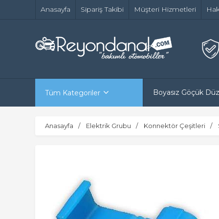
Anasayfa
Sipariş Takibi
Müşteri Hizmetleri
Hak
Boyasız Göçük Dü
Tüm Kategoriler
Anasayfa
Elektrik Grubu
Konnektör Çeşitleri