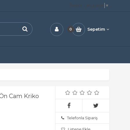
Select Language
▼
Sepetim
0
 Ön Cam Kriko
Telefonla Sipariş
Listene Ekle