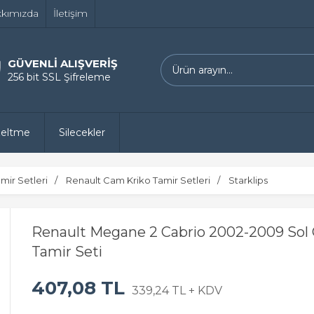
kımızda
İletişim
GÜVENLİ ALIŞVERİŞ
256 bit SSL Şifreleme
zeltme
Silecekler
mir Setleri
Renault Cam Kriko Tamir Setleri
Starklips
Renault Megane 2 Cabrio 2002-2009 Sol
Tamir Seti
407,08 TL
339,24 TL + KDV