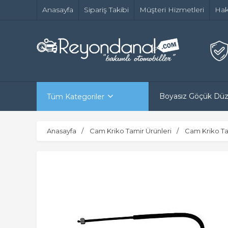
Anasayfa
Sipariş Takibi
Müşteri Hizmetleri
Hak
Boyasız Göçük Dü
Tüm Kategoriler
Anasayfa
Cam Kriko Tamir Ürünleri
Cam Kriko Ta