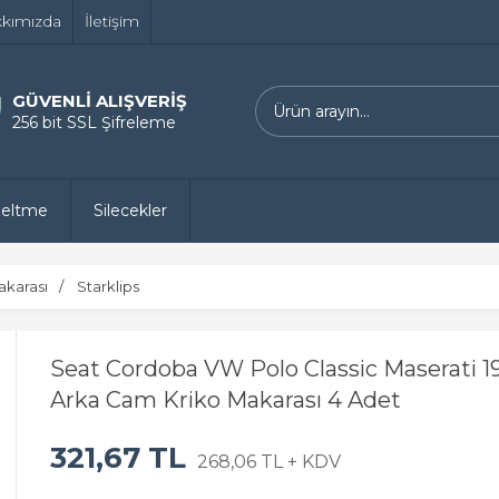
kımızda
İletişim
GÜVENLİ ALIŞVERİŞ
256 bit SSL Şifreleme
zeltme
Silecekler
akarası
Starklips
Seat Cordoba VW Polo Classic Maserati 1
Arka Cam Kriko Makarası 4 Adet
321,67 TL
268,06 TL + KDV