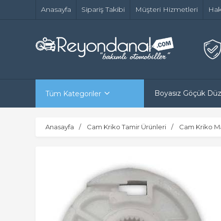
Anasayfa
Sipariş Takibi
Müşteri Hizmetleri
Hak
Boyasız Göçük Dü
Tüm Kategoriler
Anasayfa
Cam Kriko Tamir Ürünleri
Cam Kriko M