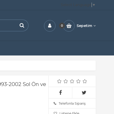
Select Language
▼
Sepetim
0
993-2002 Sol Ön ve
Telefonla Sipariş
Listene Ekle