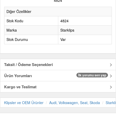
4824
Diğer Özellikler
Stok Kodu
4824
Marka
Starklips
Stok Durumu
Var
Taksit / Ödeme Seçenekleri
Ürün Yorumları
İlk yorumu sen yap
Kargo ve Teslimat
Klipsler ve OEM Ürünler
Audi, Volkswagen, Seat, Skoda
Starkl