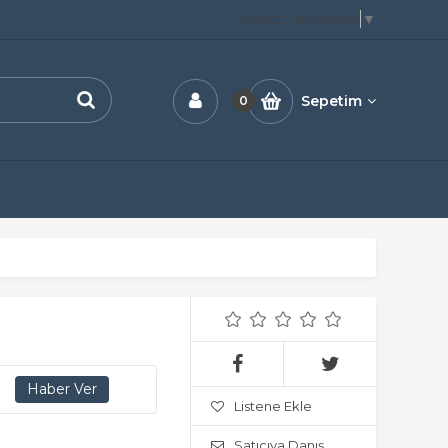
Select Language
▼
Sepetim
0
Listene Ekle
Satıcıya Danış