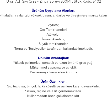
Ürün Adı: Sıvı Gres - Zincir Spreyi 500Ml , Stok Kodu: 5402
Ürünün Uygulama Alanları:
i, tel halatlar, raylar gibi yüksek basınca, darbe ve titreşimlere maruz k
Ayrıca;
Oto Tamirhaneleri,
Atölyeler,
İnşaat Alanları,
Büyük tamirhaneler,
Torna ve Tesviyeciler tarafından kullanılabilmektedir.
Ürünün Avantajları:
Yüksek polimerize, sentetik ve uzun ömürlü gres yağı,
Mükemmel yapışma v
e esneklik,
Paslanmaya karşı etkin koruma
Ürün Özellikleri:
Su, tuzlu su, bir çok farklı çözelti ve asitlere karşı dayanıklıdır.
Silikon, reçine ve asit içermemektedir.
Kullanmadan önce çalkalanmalıdır.