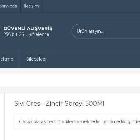
kımızda
İletişim
GÜVENLİ ALIŞVERİŞ
256 bit SSL Şifreleme
zeltme
Silecekler
Sıvı Gres - Zincir Spreyi 500Ml
Geçici olarak temin edilememektedir. Temin edildiğinde