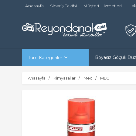
Anasayfa
Sipariş Takibi
Müşteri Hizmetleri
Hak
Boyasız Göçük Dü
Tüm Kategoriler
Anasayfa
Kimyasallar
Mec
MEC