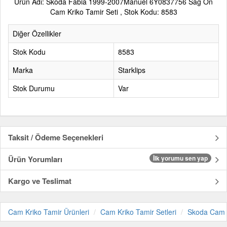
Ürün Adı: Skoda Fabia 1999-2007Manuel 6Y0837756 Sağ Ön
Cam Kriko Tamir Seti , Stok Kodu: 8583
Diğer Özellikler
Stok Kodu
8583
Marka
Starklips
Stok Durumu
Var
Taksit / Ödeme Seçenekleri
Ürün Yorumları
İlk yorumu sen yap
Kargo ve Teslimat
Cam Kriko Tamir Ürünleri
Cam Kriko Tamir Setleri
Skoda Cam K