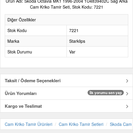
Ürün Adı: Skoda Octavia MK1 1996-2004 1U4839402C Sağ Arka
Cam Kriko Tamir Seti, Stok Kodu: 7221
Diğer Özellikler
Stok Kodu
7221
Marka
Starklips
Stok Durumu
Var
Taksit / Ödeme Seçenekleri
Ürün Yorumları
İlk yorumu sen yap
Kargo ve Teslimat
Cam Kriko Tamir Ürünleri
Cam Kriko Tamir Setleri
Skoda Cam K