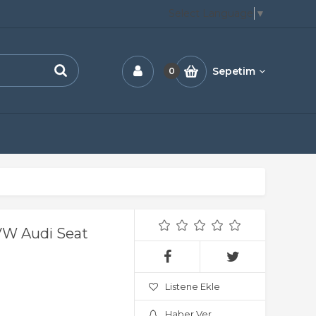
Select Language
▼
Sepetim
0
VW Audi Seat
Listene Ekle
Haber Ver