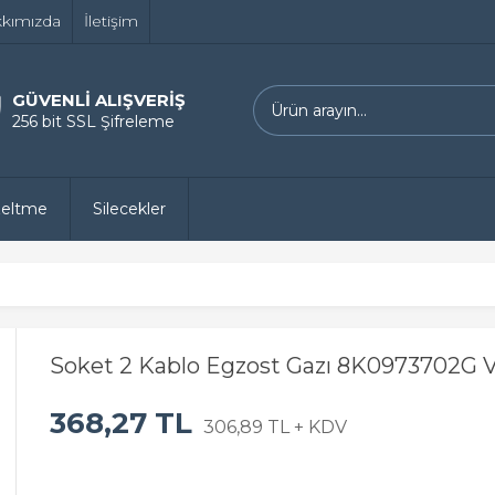
kımızda
İletişim
GÜVENLİ ALIŞVERİŞ
256 bit SSL Şifreleme
zeltme
Silecekler
Soket 2 Kablo Egzost Gazı 8K0973702G 
368,27 TL
306,89 TL + KDV