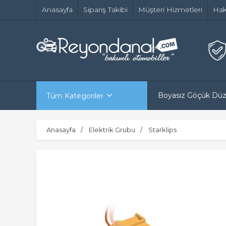
Anasayfa
Sipariş Takibi
Müşteri Hizmetleri
Hak
Boyasız Göçük Dü
Tüm Kategoriler
Anasayfa
Elektrik Grubu
Starklips