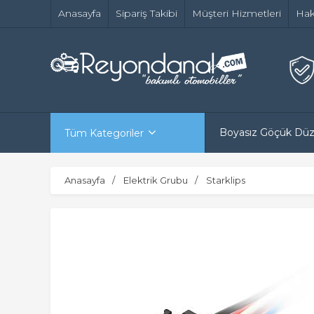
Anasayfa
Sipariş Takibi
Müşteri Hizmetleri
Hak
Boyasız Göçük Dü
Tüm Kategoriler
Anasayfa
Elektrik Grubu
Starklips