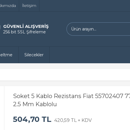
kımızda
İletişim
GÜVENLİ ALIŞVERİŞ
256 bit SSL Şifreleme
zeltme
Silecekler
Soket 5 Kablo Rezistans Fiat 55702407 
2.5 Mm Kablolu
504,70 TL
420,59 TL + KDV