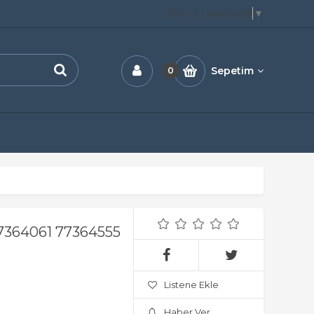
Select Language
▼
Sepetim
0
77364061 77364555
Listene Ekle
Haber Ver