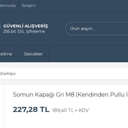
kımızda
İletişim
GÜVENLİ ALIŞVERİŞ
256 bit SSL Şifreleme
zeltme
Silecekler
Starklips
Somun Kapağı Gri M8 (Kendinden Pullu İç
227,28 TL
189,40 TL + KDV