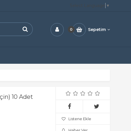
Select Language
▼
Sepetim
0
in) 10 Adet
Listene Ekle
Haber Ver