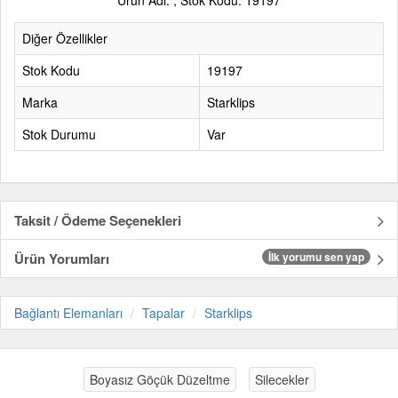
Ürün Adı: , Stok Kodu: 19197
Diğer Özellikler
Stok Kodu
19197
Marka
Starklips
Stok Durumu
Var
Taksit / Ödeme Seçenekleri
Ürün Yorumları
İlk yorumu sen yap
Bağlantı Elemanları
Tapalar
Starklips
Boyasız Göçük Düzeltme
Silecekler