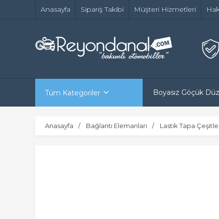
Anasayfa
Sipariş Takibi
Müşteri Hizmetleri
Hak
Boyasız Göçük Dü
Tüm Kategoriler
Anasayfa
Bağlantı Elemanları
Lastik Tapa Çeşitle