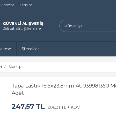
kımızda
İletişim
GÜVENLİ ALIŞVERİŞ
256 bit SSL Şifreleme
zeltme
Silecekler
ri
Starklips
Tapa Lastik 16,5x23,8mm A0039981350 M
Adet
247,57 TL
206,31 TL + KDV