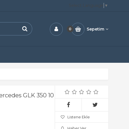
Select Language
▼
Sepetim
0
ercedes GLK 350 10
Listene Ekle
Haber Ver