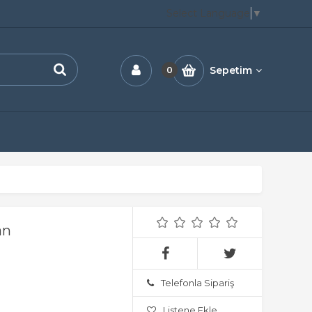
Select Language
▼
Sepetim
0
an
Telefonla Sipariş
Listene Ekle