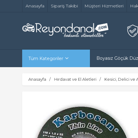
Anasayfa
Sipariş Takibi
Müşteri Hizmetleri
Hak
Boyasız Göçük Dü
Tüm Kategoriler
Anasayfa
Hırdavat ve El Aletleri
Kesici, Delici ve 