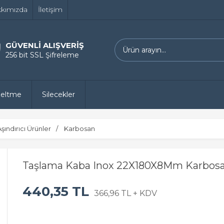
kımızda
İletişim
GÜVENLİ ALIŞVERİŞ
256 bit SSL Şifreleme
zeltme
Silecekler
Aşındırıcı Ürünler
Karbosan
Taşlama Kaba Inox 22X180X8Mm Karbos
440,35 TL
366,96 TL + KDV