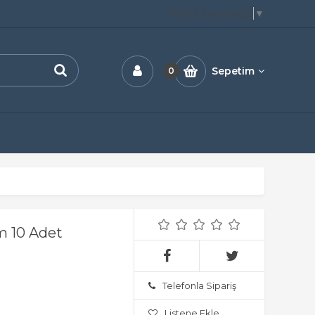
Select Language
▼
Sepetim
0
m 10 Adet
Telefonla Sipariş
Listene Ekle