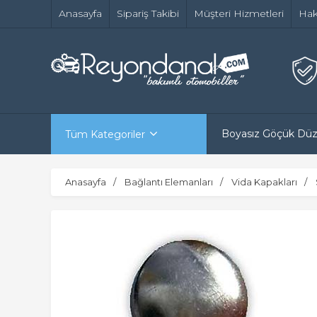
Anasayfa
Sipariş Takibi
Müşteri Hizmetleri
Hak
Boyasız Göçük Dü
Tüm Kategoriler
Anasayfa
Bağlantı Elemanları
Vida Kapakları