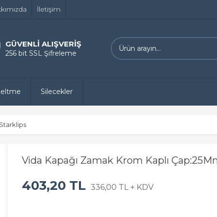
kımızda
İletişim
GÜVENLİ ALIŞVERİŞ
256 bit SSL Şifreleme
zeltme
Silecekler
Starklips
Vida Kapağı Zamak Krom Kaplı Çap:25M
403,20 TL
336,00 TL + KDV