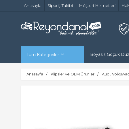
Anasayfa
Sipariş Takibi
Müşteri Hizmetleri
Hak
Boyasız Göçük Dü
Tüm Kategoriler
Anasayfa
Klipsler ve OEM Ürünler
Audi, Volkswa