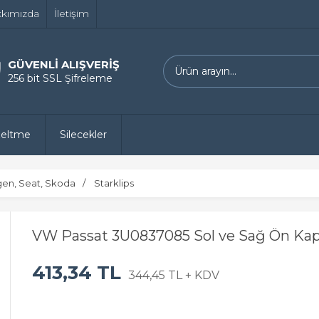
kımızda
İletişim
GÜVENLİ ALIŞVERİŞ
256 bit SSL Şifreleme
zeltme
Silecekler
gen, Seat, Skoda
Starklips
VW Passat 3U0837085 Sol ve Sağ Ön Kapı 
413,34 TL
344,45 TL + KDV