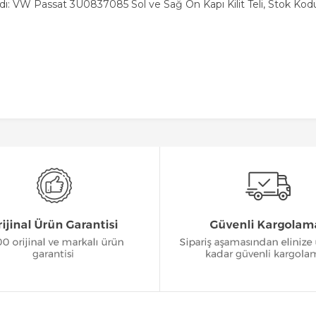
dı: VW Passat 3U0837085 Sol ve Sağ Ön Kapı Kilit Teli, Stok Kod