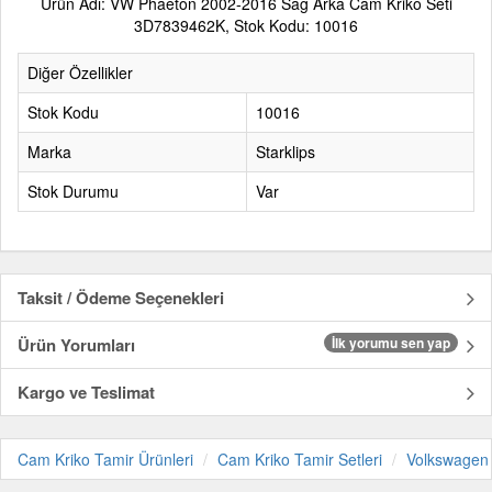
Ürün Adı: VW Phaeton 2002-2016 Sağ Arka Cam Kriko Seti
3D7839462K, Stok Kodu: 10016
Diğer Özellikler
Stok Kodu
10016
Marka
Starklips
Stok Durumu
Var
Taksit / Ödeme Seçenekleri
Ürün Yorumları
İlk yorumu sen yap
Kargo ve Teslimat
Cam Kriko Tamir Ürünleri
Cam Kriko Tamir Setleri
Volkswagen 